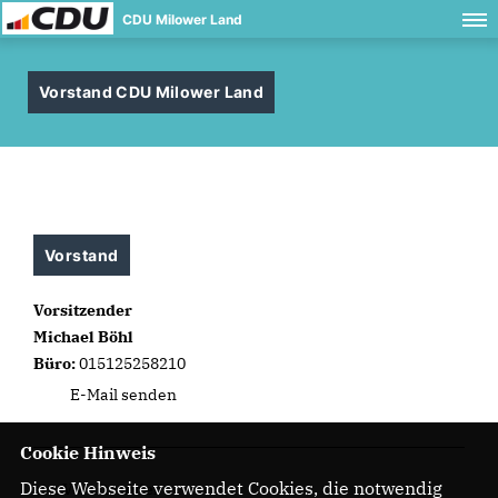
CDU Milower Land
Vorstand CDU Milower Land
Vorstand
Vorsitzender
Michael Böhl
Büro:
015125258210
E-Mail senden
Cookie Hinweis
Diese Webseite verwendet Cookies, die notwendig
stv. Vorsitzender