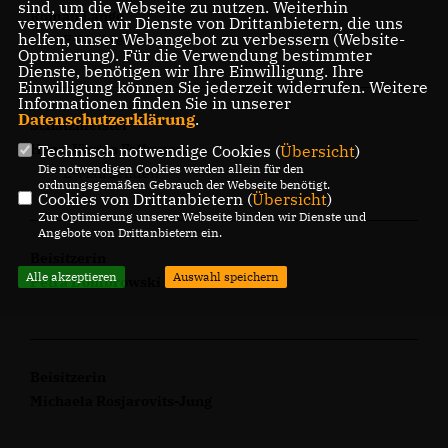
sind, um die Webseite zu nutzen. Weiterhin
Roman Lange
verwenden wir Dienste von Drittanbietern, die uns
helfen, unser Webangebot zu verbessern (Website-
E-Mail senden
Optmierung). Für die Verwendung bestimmter
Dienste, benötigen wir Ihre Einwilligung. Ihre
Einwilligung können Sie jederzeit widerrufen. Weitere
Informationen finden Sie in unserer
Datenschutzerklärung
.
Schatzmeister
Hans-Jürgen Falkenau
Technisch notwendige Cookies (
Übersicht
)
Die notwendigen Cookies werden allein für den
E-Mail senden
ordnungsgemäßen Gebrauch der Webseite benötigt.
Cookies von Drittanbietern (
Übersicht
)
Zur Optimierung unserer Webseite binden wir Dienste und
Angebote von Drittanbietern ein.
Beisitzerin
Alle akzeptieren
Auswahl speichern
Petra Dombrowski
Beisitzerin
Michaela Rosjarovits-Jung